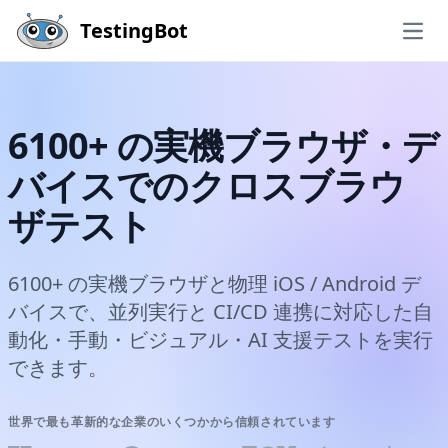
Skip to main content
TestingBot
Open
6100+ の実機ブラウザ・デ
バイスでのクロスブラウ
ザテスト
6100+ の実機ブラウザと物理 iOS / Android デ
バイスで、並列実行と CI/CD 連携に対応した自
動化・手動・ビジュアル・AI 支援テストを実行
できます。
世界で最も革新的な企業のいくつかから信頼されています