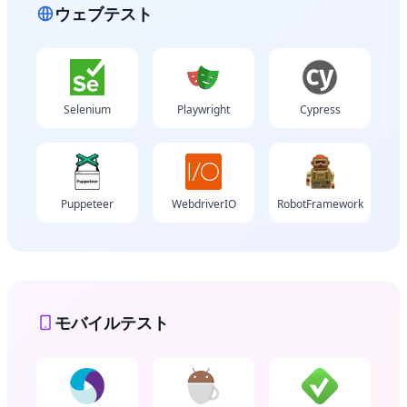
ウェブテスト
Selenium
Playwright
Cypress
Puppeteer
WebdriverIO
RobotFramework
モバイルテスト