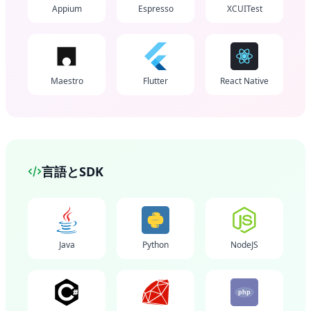
Appium
Espresso
XCUITest
Maestro
Flutter
React Native
言語とSDK
Java
Python
NodeJS
php