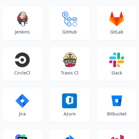
Jenkins
GitHub
GitLab
CircleCI
Travis CI
Slack
Jira
Azure
Bitbucket