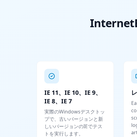
Inter
IE 11、IE 10、IE 9、
IE 8、IE 7
Ea
co
実際のWindowsデスクトッ
sc
プで、古いバージョンと新
lo
しいバージョンのIEでテス
ar
トを実行します。