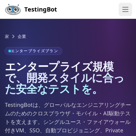
Skip to main content
TestingBot
Open
家
企業
エンタープライズプラン
エンタープライズ規模
で、開発スタイルに合っ
た安全なテストを。
TestingBotは、グローバルなエンジニアリングチー
ムのためのクロスブラウザ・モバイル・AI駆動テス
トを支えます。シングルユース・ファイアウォール
付きVM、SSO、自動プロビジョニング、Private