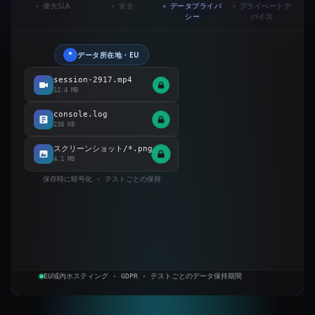
優先SLA
安全
データプライバ
プライベートデ
シー
バイス
データ所在地・EU
予約済み
予約済み
予約済み
session-2917.mp4
あなたのネットワ
TESTINGBOTグ
応答
稼働時間SLA
チャンネル
ーク
12.4 MB
リッド
1時間未満
99.9%
Slack · チャット ·
10.0.0.0/16
メール
console.log
iPhone 17
iPad Pro
Galaxy S26
238 KB
iOS 26
iPadOS 18
Android 16
カスタマーサクセスマネージャー
INC-2917 · 2分以内に確認済み
スクリーンショット/*.png
4.1 MB
保存時に暗号化 · テストごとの保持
EU域内ホスティング · GDPR · テストごとのデータ保持期間