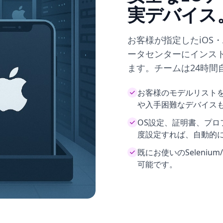
実デバイス
お客様が指定したiOS・
ータセンターにインス
ます。チームは24時間
お客様のモデルリストを
や入手困難なデバイス
OS設定、証明書、プ
度設定すれば、自動的
既にお使いのSeleniu
可能です。