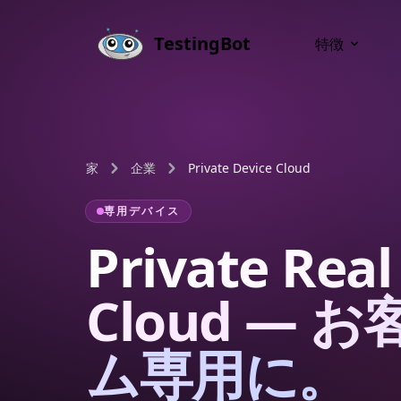
Skip to main content
TestingBot
特徴
家
企業
Private Device Cloud
専用デバイス
Private Real
Cloud — 
ム専用に。