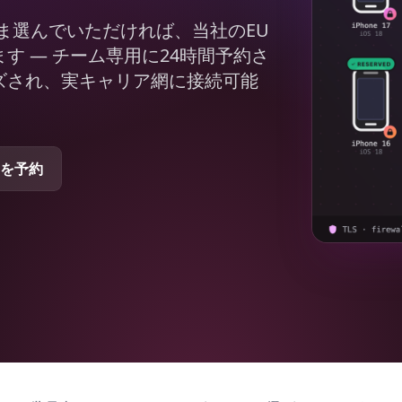
のまま選んでいただければ、当社のEU
す — チーム専用に24時間予約さ
ズされ、実キャリア網に接続可能
を予約