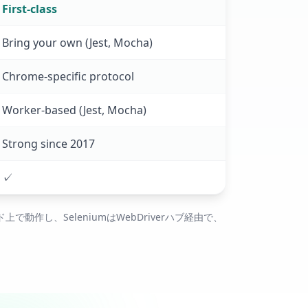
First-class
Bring your own (Jest, Mocha)
Chrome-specific protocol
Worker-based (Jest, Mocha)
Strong since 2017
✓
ウド上で動作し、SeleniumはWebDriverハブ経由で、