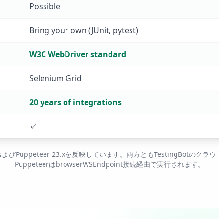
Possible
Bring your own (JUnit, pytest)
W3C WebDriver standard
Selenium Grid
20 years of integrations
✓
よびPuppeteer 23.xを反映しています。両方ともTestingBotのクラ
PuppeteerはbrowserWSEndpoint接続経由で実行されます。