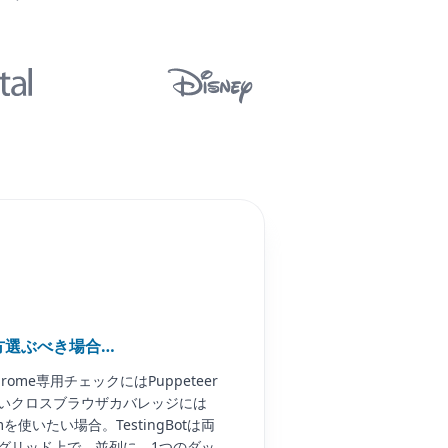
方選ぶべき場合…
rome専用チェックにはPuppeteer
いクロスブラウザカバレッジには
iumを使いたい場合。TestingBotは両
グリッド上で、並列に、1つのダッ