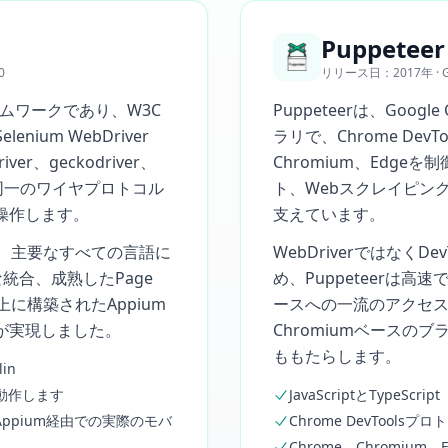
Puppeteer
0
リリース日：2017年 · Goog
ームワークであり、W3C
Puppeteerは、Goog
nium WebDriver
ラリで、Chrome Dev
r、geckodriver、
Chromium、Edg
介して、同一のワイヤプロトコル
ト、Webスクレイピン
操作します。
支えています。
り、主要なすべての言語に
WebDriverではなく
統合、成熟したPage
め、Puppeteerは
上に構築されたAppium
ースへの一流のアクセ
が実現しました。
Chromiumベースのブラ
ももたらします。
lin
で動作します
JavaScriptとTypeScrip
11 · Appium経由での実際のモバ
Chrome DevToo
Chrome、Chromium、E