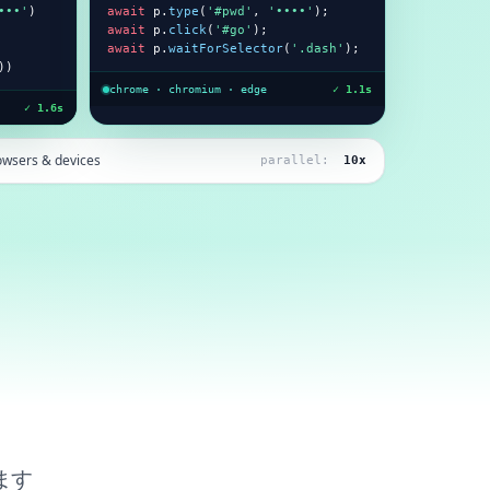
•••'
)

await
 p.
type
(
'#pwd'
, 
'••••'
await
 p.
click
(
'#go'
await
 p.
waitForSelector
(
'.dash'
);
))
chrome · chromium · edge
✓ 1.1s
✓ 1.6s
owsers & devices
parallel:
10x
ます