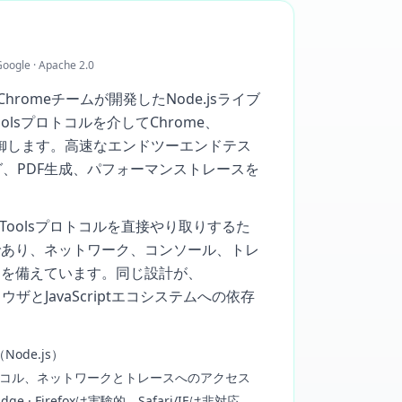
le · Apache 2.0
le Chromeチームが開発したNode.jsライブ
Toolsプロトコルを介してChrome、
eを制御します。高速なエンドツーエンドテス
グ、PDF生成、パフォーマンストレースを
DevToolsプロトコルを直接やり取りするた
高速であり、ネットワーク、コンソール、トレ
スを備えています。同じ設計が、
ウザとJavaScriptエコシステムへの依存
t（Node.js）
lsプロトコル、ネットワークとトレースへのアクセス
dge · Firefoxは実験的、Safari/IEは非対応