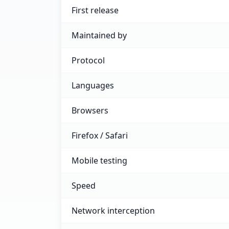
Selenium versus Puppeteer feature compa
First release
Maintained by
Protocol
Languages
Browsers
Firefox / Safari
Mobile testing
Speed
Network interception