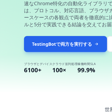
速なChrome特化の自動化ライブラリ
は、プロトコル、対応言語、ブラウザ
ースケースの各観点で両者を徹底的に
ルと5分で実践できる結論を交えてお
TestingBotで両方を実行する
ブラウザとデバイス
クラウド並列処理
稼働時間SLA
6100+
100×
99.9%
世