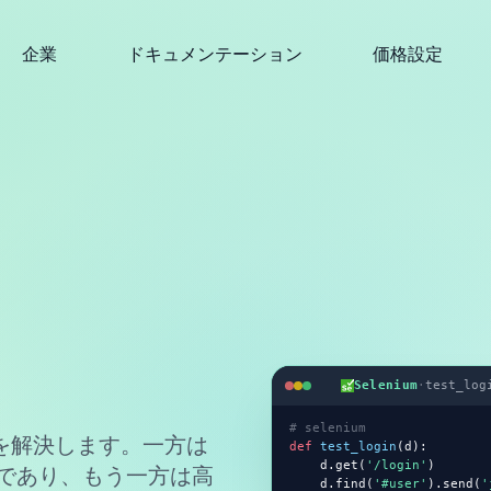
企業
ドキュメンテーション
価格設定
Selenium
·
test_log
# selenium
る問題を解決します。一方は
def
test_login
(d):

    d.get(
'/login'
)

標準であり、もう一方は高
    d.find(
'#user'
).send(
'