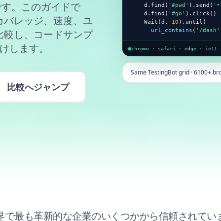
です。このガイドで
    d.find(
'#pwd'
).send(
'•
    d.find(
'#go'
).click()

カバレッジ、速度、ユ
    Wait(d, 
10
).until(

url_contains
(
'/dash'
比較し、コードサンプ
届けします。
chrome · safari · edge · ie11
Same TestingBot grid · 6100+ br
比較へジャンプ
界で最も革新的な企業のいくつかから信頼されてい