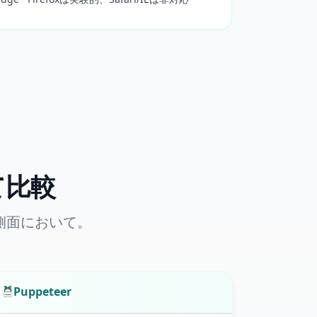
べて比較
側面において。
Puppeteer