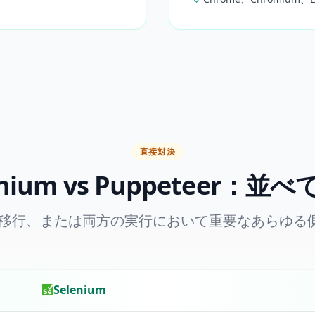
直接対決
enium vs Puppeteer：並
択、移行、または両方の実行において重要なあらゆる
Selenium