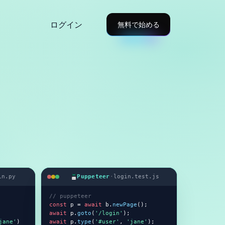
ログイン
無料で始める
in.py
Puppeteer
·
login.test.js
// puppeteer
const
 p = 
await
 b.
newPage
await
 p.
goto
(
'/login'
jane'
)

await
 p.
type
(
'#user'
, 
'jane'