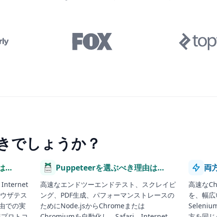
きでしょうか？
は…
Puppeteerを選ぶべき理由は…
両
Internet
高速なエンドツーエンドテスト、スクレイピ
高速なCh
ラウザテス
ング、PDF生成、パフォーマンストレースの
を、幅広
経由での実
ためにNode.jsからChromeまたは
Selen
準プロトコ
Chromiumを自動化し、Safari、Internet
方を同じ