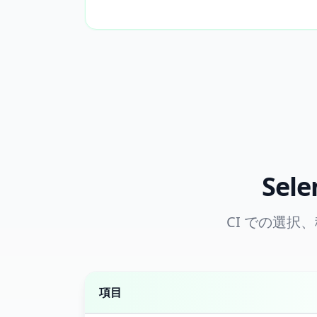
Sel
CI での選
項目